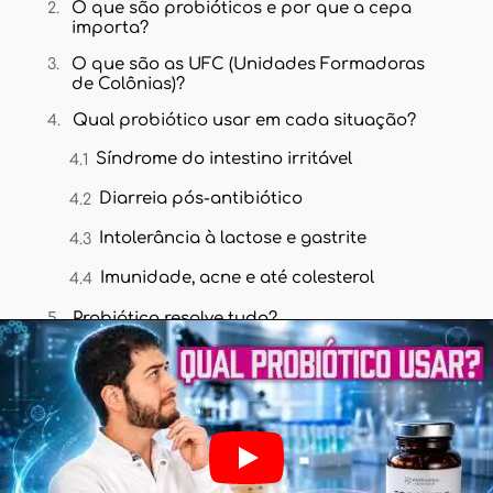
O que são probióticos e por que a cepa
importa?
O que são as UFC (Unidades Formadoras
de Colônias)?
Qual probiótico usar em cada situação?
Síndrome do intestino irritável
Diarreia pós-antibiótico
Intolerância à lactose e gastrite
Imunidade, acne e até colesterol
Probiótico resolve tudo?
Dicas práticas para escolher
Como descobrir qual probiótico usar no
seu caso
Perguntas frequentes
Posso tomar qualquer probiótico?