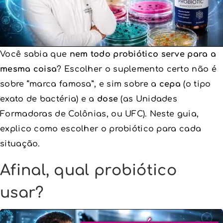
Probiótico precisa de geladeira?
Conclusão
Fontes
Você sabia que
nem todo probiótico serve para a
mesma coisa
? Escolher o suplemento certo não é
sobre “marca famosa”, e sim sobre a
cepa
(o tipo
exato de bactéria) e a
dose
(as Unidades
Formadoras de Colônias, ou UFC). Neste guia,
explico como escolher o probiótico para cada
situação.
Afinal, qual probiótico
usar?