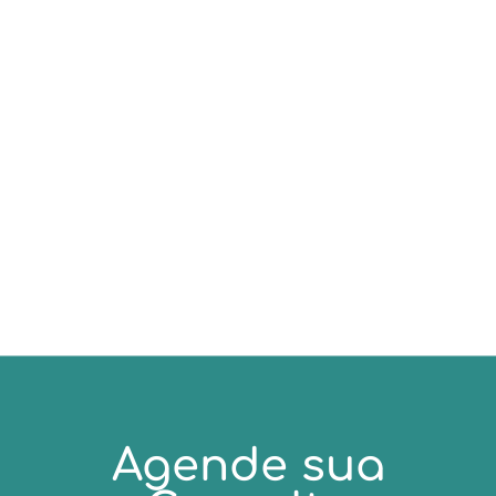
Descubra quando fazer colonoscopia: a
idade certa para comecar, os fatores de
risco e de quanto em quanto tempo
repetir o exame para prevenir o cancer
colorretal.
Agende sua