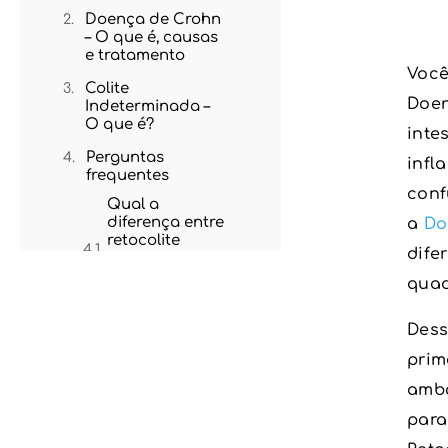
Doença de Crohn
– O que é, causas
e tratamento
Você
Colite
Doen
Indeterminada –
O que é?
inte
Perguntas
infl
frequentes
conf
Qual a
diferença entre
a
Do
retocolite
dife
ulcerativa e
doença de
quad
Crohn?
Elas têm cura?
Dess
Como é feito o
prim
diagnóstico?
amba
para