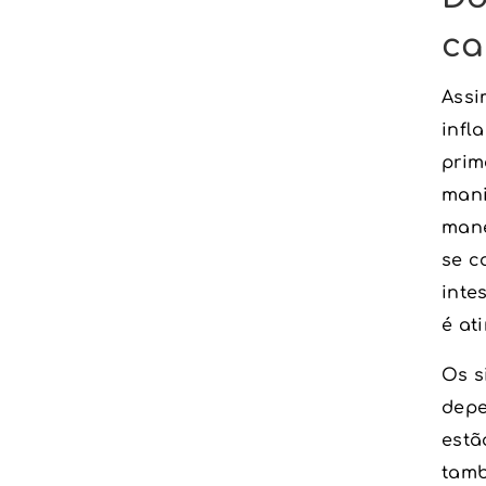
ca
Assi
infl
prim
mani
mane
se c
inte
é at
Os s
depe
estã
tamb