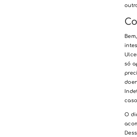
outr
Co
Bem,
inte
Ulce
só a
prec
doen
Inde
caso
O di
acom
Dess