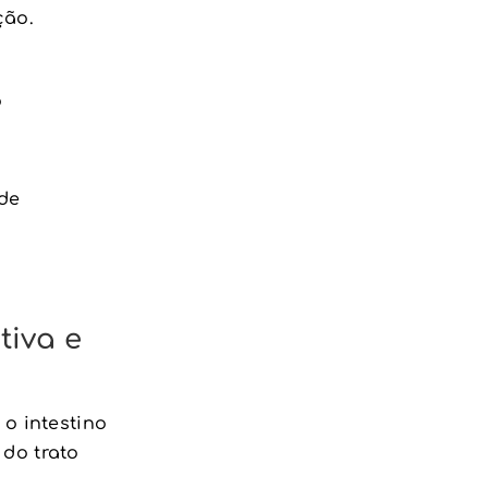
ção.
o
 de
tiva e
 o intestino
 do trato