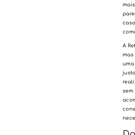
mais
pare
caso
com
A Re
mas 
uma 
just
real
sem 
acom
cons
nece
Do