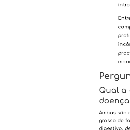
intr
Entr
comp
prof
incô
proc
mane
Pergun
Qual a 
doença
Ambas são do
grosso de f
digestivo, d