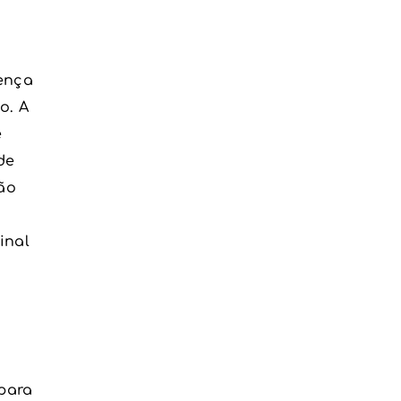
ença
o. A
e
de
ão
inal
para