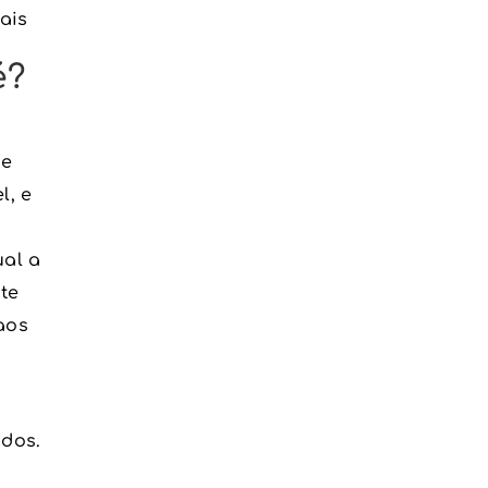
ais
é?
te
l, e
m
ual a
te
aos
dos.