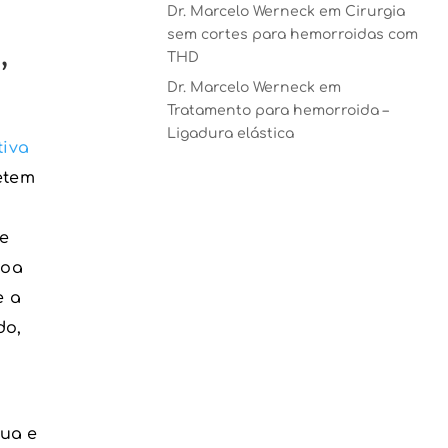
Dr. Marcelo Werneck
em
Cirurgia
sem cortes para hemorroidas com
,
THD
Dr. Marcelo Werneck
em
Tratamento para hemorroida –
Ligadura elástica
tiva
etem
e
soa
e a
do,
nua e