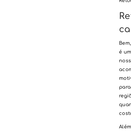
Reto
Re
ca
Bem,
é um
noss
acom
moti
para
regi
quan
cost
Além