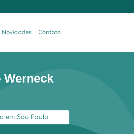
Novidades
Contato
o Werneck
o em São Paulo