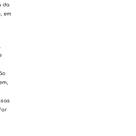
a da
e, em
,
e
ão
em,
ssas
for