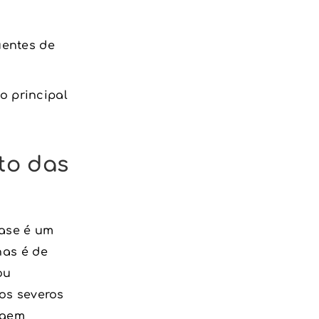
o principal
to das
ase é um
nas é de
ou
os severos
igem