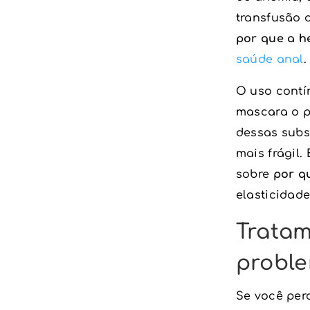
transfusão o
por que a h
saúde anal
.
O uso contí
mascara o p
dessas subs
mais frágil.
sobre
por q
elasticidade
Tratam
proble
Se você per