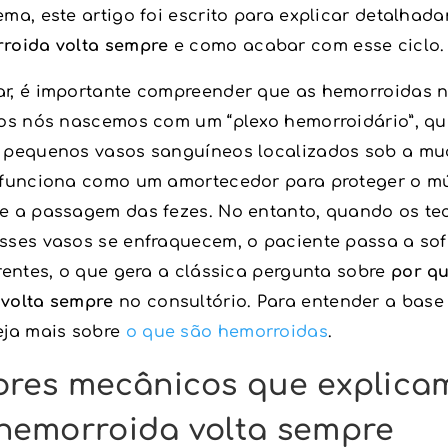
ema, este artigo foi escrito para explicar detalha
roida volta sempre
e como acabar com esse ciclo.
r, é importante compreender que as hemorroidas 
dos nós nascemos com um “plexo hemorroidário”, q
 pequenos vasos sanguíneos localizados sob a mu
 funciona como um amortecedor para proteger o m
e a passagem das fezes. No entanto, quando os te
sses vasos se enfraquecem, o paciente passa a so
rentes, o que gera a clássica pergunta sobre
por q
volta sempre
no consultório. Para entender a base
eja mais sobre
o que são hemorroidas
.
ores mecânicos que explica
hemorroida volta sempre