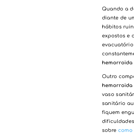
Quando a do
diante de u
hábitos rui
expostos e 
evacuatório
constanteme
hemorroida 
Outro compo
hemorroida 
vaso sanitá
sanitário a
fiquem engu
dificuldades
sobre
como 