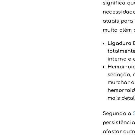
significa q
necessidade
atuais para 
muito além d
Ligadura E
totalmente
interno e
Hemorroid
sedação, o
murchar o
hemorroid
mais deta
Segundo a
persistênci
afastar outr