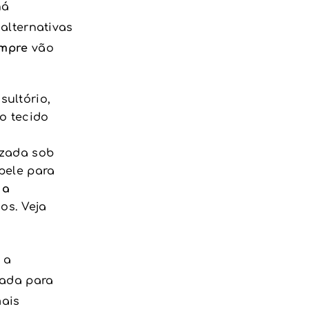
há
alternativas
empre
vão
ultório,
o tecido
izada sob
pele para
 a
os. Veja
, a
hada para
mais