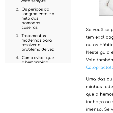
volta sempre
Os perigos do
sangramento e o
mito das
pomadas
caseiras
Se você se 
Tratamentos
tem explicaç
modernos para
ou os hábit
resolver o
problema de vez
Neste guia e
Como evitar que
Vale também
a hemorroida
volte sempre
Coloproctol
depois do
tratamento?
Uma das que
FAQ: Por que a
minhas rede
hemorroida
volta sempre
que a hemor
inchaço ou 
imenso. Se 