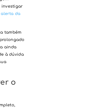
 investigar
 alerta da
ta também
 prolongado
-a ainda
nde à dúvida
 sua
er o
mpleto,