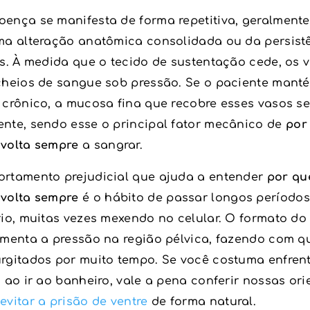
ença se manifesta de forma repetitiva, geralment
ma alteração anatômica consolidada ou da persist
ns. À medida que o tecido de sustentação cede, os 
cheios de sangue sob pressão. Se o paciente mant
 crônico, a mucosa fina que recobre esses vasos s
nte, sendo esse o principal fator mecânico de
por
volta sempre
a sangrar.
rtamento prejudicial que ajuda a entender
por qu
volta sempre
é o hábito de passar longos período
rio, muitas vezes mexendo no celular. O formato do
umenta a pressão na região pélvica, fazendo com q
rgitados por muito tempo. Se você costuma enfren
 ao ir ao banheiro, vale a pena conferir nossas or
evitar a prisão de ventre
de forma natural.