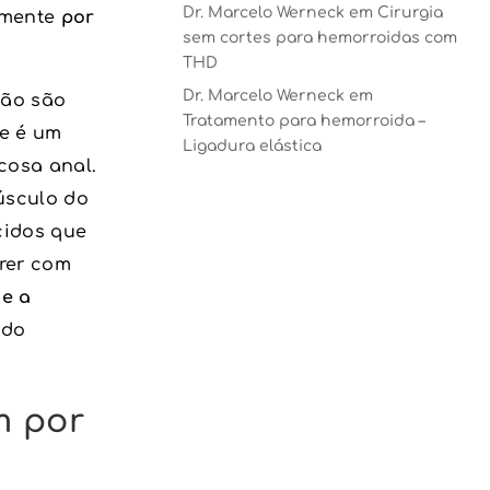
Dr. Marcelo Werneck
em
Cirurgia
damente
por
sem cortes para hemorroidas com
THD
Dr. Marcelo Werneck
em
não são
Tratamento para hemorroida –
ue é um
Ligadura elástica
cosa anal.
úsculo do
cidos que
frer com
ue a
 do
m por