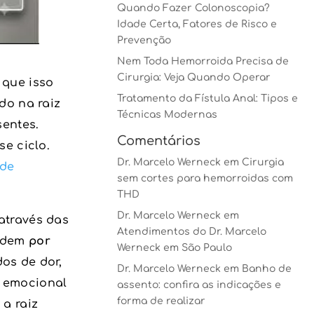
Quando Fazer Colonoscopia?
Idade Certa, Fatores de Risco e
Prevenção
Nem Toda Hemorroida Precisa de
Cirurgia: Veja Quando Operar
 que isso
Tratamento da Fístula Anal: Tipos e
do na raiz
Técnicas Modernas
sentes.
Comentários
se ciclo.
Dr. Marcelo Werneck
em
Cirurgia
 de
sem cortes para hemorroidas com
THD
Dr. Marcelo Werneck
em
através das
Atendimentos do Dr. Marcelo
endem
por
Werneck em São Paulo
dos de dor,
Dr. Marcelo Werneck
em
Banho de
e emocional
assento: confira as indicações e
forma de realizar
 a raiz