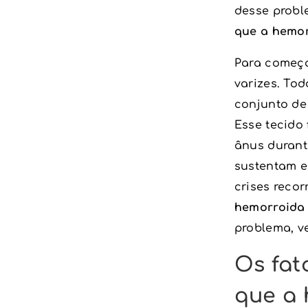
desse probl
que a hemor
Para começa
varizes. To
conjunto de
Esse tecido
ânus durant
sustentam e
crises recor
hemorroida 
problema, v
Os fat
que a 