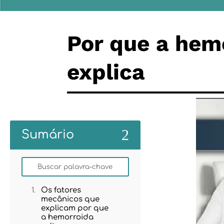
Por que a hem
explica
2
Sumário
Os fatores
mecânicos que
explicam por que
a hemorroida