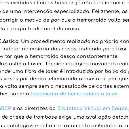
ue as medidas clínicas básicas já não funcionam e 
 de uma intervenção especializada. Felizmente, as 
corrigir o motivo de
por que a hemorroida volta s
a cirurgia tradicional dolorosa:
lástica:
Um procedimento realizado no próprio cons
 indolor na maioria dos casos, indicado para fixar 
 evitar que a hemorroida desça constantemente.
oplastia a Laser:
Técnica cirúrgica inovadora real
nde uma fibra de laser é introduzida por baixo da 
s vasos por dentro, eliminando a causa de
por que
a volta sempre
sem a necessidade de cortes extern
lhes sobre o
tratamento de hemorroidas a laser
.
SBCP
e as diretrizes da
Biblioteca Virtual em Saúde
a de crises de trombose exige uma avaliação detal
as patologias e definir o tratamento ambulatorial 