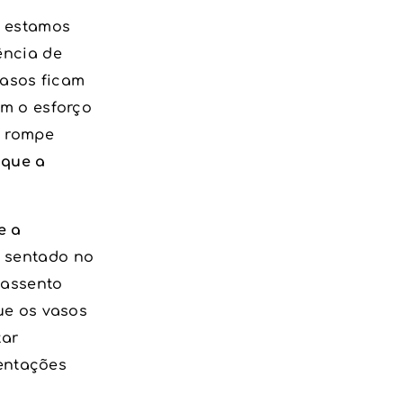
e estamos
ência de
vasos ficam
ém o esforço
e rompe
 que a
e a
s sentado no
 assento
ue os vasos
tar
ientações