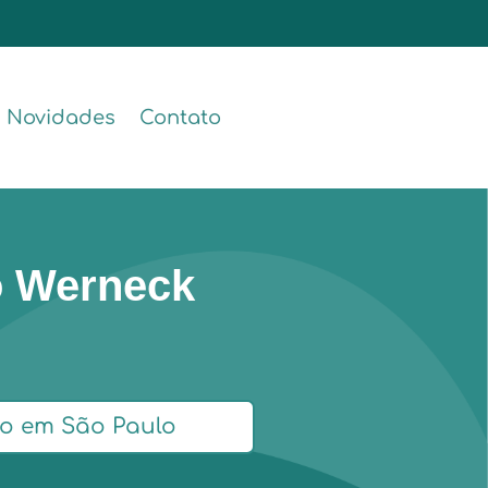
Novidades
Contato
o Werneck
o em São Paulo